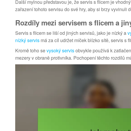
Další mylnou představou je, že servis s flicem je vhodný
zařazení tohoto servisu do své hry, aby si brzy vyvinuli 
Rozdíly mezi servisem s flicem a jin
Servis s flicem se liší od jiných servisů, jako je nízký a
v
nízký servis
má za cíl udržet míček blízko sítě, servis s 
Kromě toho se
vysoký servis
obvykle používá k zatlačení 
mezery v obraně protivníka. Pochopení těchto rozdílů 