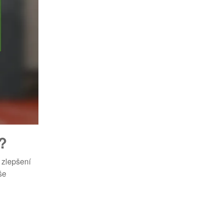
?
 zlepšení
še