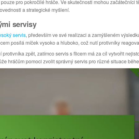
 pouze pro pokročilé hráče. Ve skutečnosti mohou začátečníci tě
dovednosti a strategické myšlení.
ými servisy
ysoký servis
, především ve své realizaci a zamýšleném výsledk
flicem posílá míček vysoko a hluboko, což nutí protivníky reagova
protivníka zpět, zatímco servis s flicem má za cíl vytvořit nejisto
může hráčům pomoci zvolit správný servis pro různé situace běh