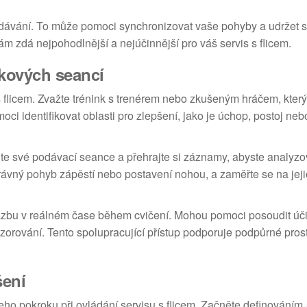
 podávání. To může pomoci synchronizovat vaše pohyby a udržet s
ám zdá nejpohodlnější a nejúčinnější pro váš servis s flicem.
nkových seancí
 flicem. Zvažte trénink s trenérem nebo zkušeným hráčem, kter
oci identifikovat oblasti pro zlepšení, jako je úchop, postoj neb
e své podávací seance a přehrajte si záznamy, abyste analyzo
právný pohyb zápěstí nebo postavení nohou, a zaměřte se na jej
vazbu v reálném čase během cvičení. Mohou pomoci posoudit úč
orování. Tento spolupracující přístup podporuje podpůrné prost
šení
eho pokroku při ovládání servisu s flicem. Začněte definováním