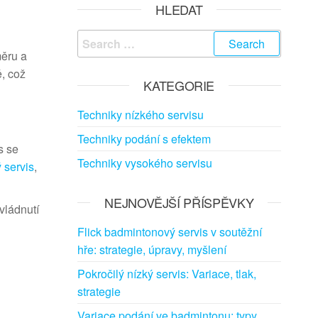
HLEDAT
Search
měru a
for:
ě, což
KATEGORIE
Techniky nízkého servisu
Techniky podání s efektem
s se
Techniky vysokého servisu
 servis
,
NEJNOVĚJŠÍ PŘÍSPĚVKY
vládnutí
Flick badmintonový servis v soutěžní
hře: strategie, úpravy, myšlení
Pokročilý nízký servis: Variace, tlak,
strategie
Variace podání ve badmintonu: typy,