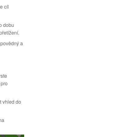
e cíl
po dobu
řetížení.
odpovědný a
yste
 pro
t vhled do
na