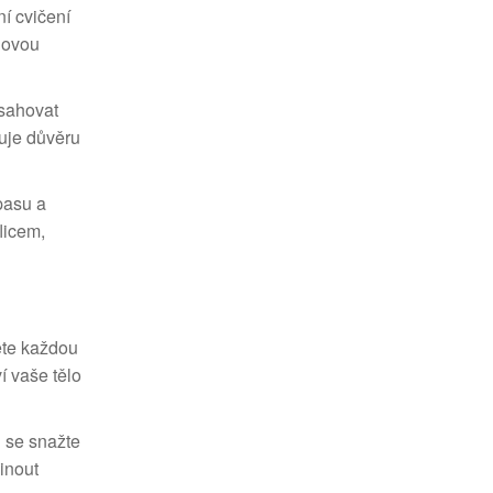
ní cvičení
alovou
asahovat
duje důvěru
pasu a
licem,
něte každou
í vaše tělo
d se snažte
inout