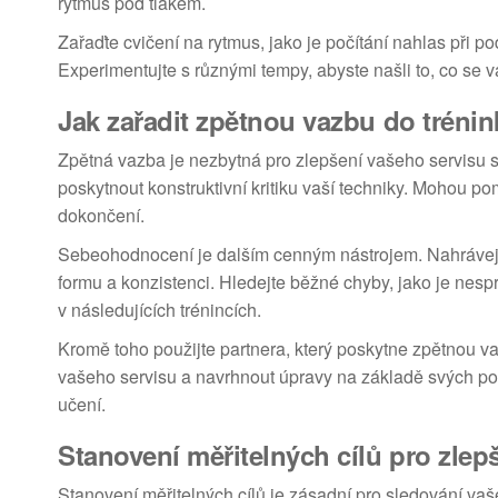
rytmus pod tlakem.
Zařaďte cvičení na rytmus, jako je počítání nahlas při
Experimentujte s různými tempy, abyste našli to, co se v
Jak zařadit zpětnou vazbu do tréni
Zpětná vazba je nezbytná pro zlepšení vašeho servisu s
poskytnout konstruktivní kritiku vaší techniky. Mohou pom
dokončení.
Sebeohodnocení je dalším cenným nástrojem. Nahrávejt
formu a konzistenci. Hledejte běžné chyby, jako je nes
v následujících trénincích.
Kromě toho použijte partnera, který poskytne zpětnou 
vašeho servisu a navrhnout úpravy na základě svých poz
učení.
Stanovení měřitelných cílů pro zlep
Stanovení měřitelných cílů je zásadní pro sledování vaš