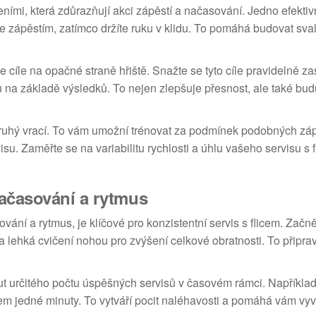
eními, která zdůrazňují akci zápěstí a načasování. Jedno efektiv
uze zápěstím, zatímco držíte ruku v klidu. To pomáhá budovat sv
íte cíle na opačné straně hřiště. Snažte se tyto cíle pravidelně z
u na základě výsledků. To nejen zlepšuje přesnost, ale také bu
druhý vrací. To vám umožní trénovat za podmínek podobných zá
u. Zaměřte se na variabilitu rychlosti a úhlu vašeho servisu s f
ačasování a rytmus
vání a rytmus, je klíčové pro konzistentní servis s flicem. Zač
 lehká cvičení nohou pro zvýšení celkové obratnosti. To připrav
out určitého počtu úspěšných servisů v časovém rámci. Napříkla
m jedné minuty. To vytváří pocit naléhavosti a pomáhá vám vyv