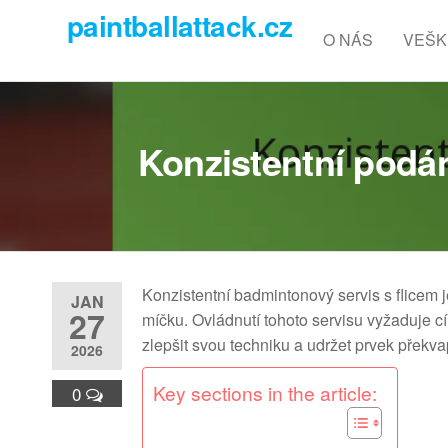
Skip
paintballattack.cz
to
O NÁS
VEŠK
the
content
Konzistentní podán
Konzistentní badmintonový servis s flicem j
JAN
27
míčku. Ovládnutí tohoto servisu vyžaduje 
zlepšit svou techniku a udržet prvek přek
2026
Key sections in the article:
0