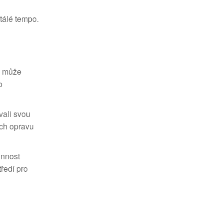
tálé tempo.
ý může
o
vali svou
ich opravu
innost
ředí pro