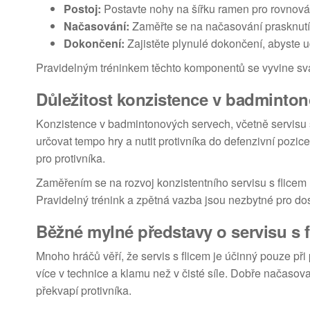
Postoj:
Postavte nohy na šířku ramen pro rovnováh
Načasování:
Zaměřte se na načasování prasknutí z
Dokončení:
Zajistěte plynulé dokončení, abyste ud
Pravidelným tréninkem těchto komponentů se vyvine sva
Důležitost konzistence v badminto
Konzistence v badmintonových servech, včetně servisu s 
určovat tempo hry a nutit protivníka do defenzivní poz
pro protivníka.
Zaměřením se na rozvoj konzistentního servisu s flicem 
Pravidelný trénink a zpětná vazba jsou nezbytné pro do
Běžné mylné představy o servisu s 
Mnoho hráčů věří, že servis s flicem je účinný pouze při
více v technice a klamu než v čisté síle. Dobře načasova
překvapí protivníka.