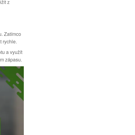
žit z
u. Zatímco
t rychle.
tu a využít
em zápasu.