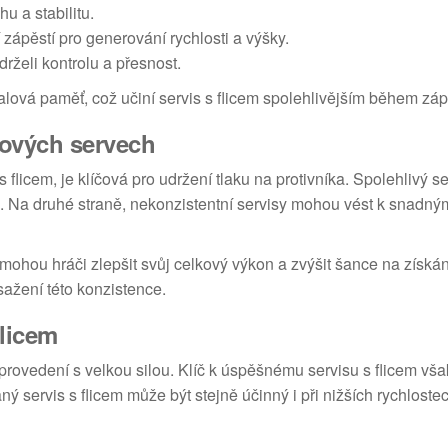
u a stabilitu.
ápěstí pro generování rychlosti a výšky.
rželi kontrolu a přesnost.
lová paměť, což učiní servis s flicem spolehlivějším během zá
nových servech
flicem, je klíčová pro udržení tlaku na protivníka. Spolehlivý s
ice. Na druhé straně, nekonzistentní servisy mohou vést k snad
mohou hráči zlepšit svůj celkový výkon a zvýšit šance na získán
sažení této konzistence.
flicem
 provedení s velkou silou. Klíč k úspěšnému servisu s flicem vš
ný servis s flicem může být stejně účinný i při nižších rychloste