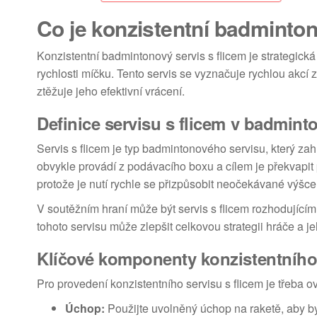
Co je konzistentní badminton
Konzistentní badmintonový servis s flicem je strategic
rychlosti míčku. Tento servis se vyznačuje rychlou akcí 
ztěžuje jeho efektivní vrácení.
Definice servisu s flicem v badmint
Servis s flicem je typ badmintonového servisu, který zah
obvykle provádí z podávacího boxu a cílem je překvapit p
protože je nutí rychle se přizpůsobit neočekávané výšce 
V soutěžním hraní může být servis s flicem rozhodujícím
tohoto servisu může zlepšit celkovou strategii hráče a jeho
Klíčové komponenty konzistentního 
Pro provedení konzistentního servisu s flicem je třeba 
Úchop:
Použijte uvolněný úchop na raketě, aby b