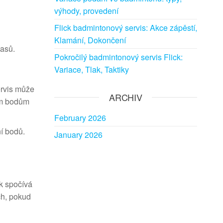
výhody, provedení
Flick badmintonový servis: Akce zápěstí,
Klamání, Dokončení
pasů.
Pokročilý badmintonový servis Flick:
Variace, Tlak, Taktiky
ervis může
ARCHIV
ným bodům
February 2026
í bodů.
January 2026
ak spočívá
ch, pokud