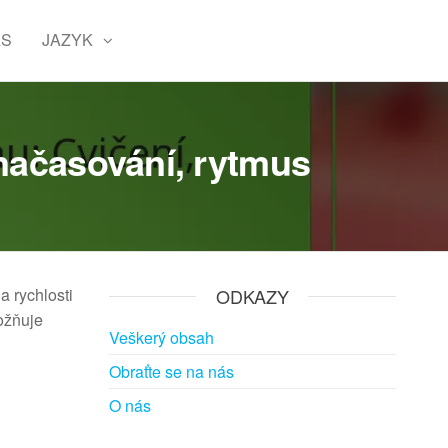
ÁS
JAZYK
 načasování, rytmus
a rychlosti
ODKAZY
ožňuje
Veškerý obsah
Obraťte se na nás
O nás