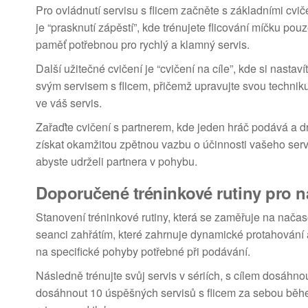
Pro ovládnutí servisu s flicem začněte s základními cvič
je “prasknutí zápěstí”, kde trénujete flicování míčku po
paměť potřebnou pro rychlý a klamný servis.
Další užitečné cvičení je “cvičení na cíle”, kde si nastav
svým servisem s flicem, přičemž upravujte svou technik
ve váš servis.
Zařaďte cvičení s partnerem, kde jeden hráč podává a 
získat okamžitou zpětnou vazbu o účinnosti vašeho servis
abyste udrželi partnera v pohybu.
Doporučené tréninkové rutiny pro n
Stanovení tréninkové rutiny, která se zaměřuje na načaso
seanci zahřátím, které zahrnuje dynamické protahování a
na specifické pohyby potřebné při podávání.
Následně trénujte svůj servis v sériích, s cílem dosáhn
dosáhnout 10 úspěšných servisů s flicem za sebou běhe