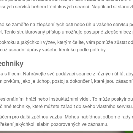
pěšných servisů během tréninkových seancí. Například si stanovt
lad se zaměřte na zlepšení rychlosti nebo úhlu vašeho servisu 
. Tento strukturovaný přístup umožňuje postupné zlepšení bez p
pokroku a jakýchkoli výzev, kterým čelíte, vám pomůže zůstat 
což usnadní úpravy vašeho tréninku podle potřeby.
techniky
su s flicem. Nahrávejte své podávací seance z různých úhlů, ab
m prvkům, jako je úchop, postoj a dokončení, které jsou zásadní
esionálními hráči nebo instruktážními videi. To může poskytnou
účinné techniky, které můžete zařadit do svého vlastního servisu.
ráčem pro další zpětnou vazbu. Mohou nabídnout odborné rady 
k řešení jakýchkoli slabin pozorovaných ve záznamu.