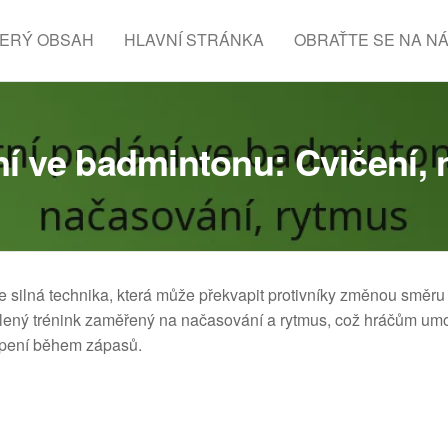
ERÝ OBSAH
HLAVNÍ STRÁNKA
OBRAŤTE SE NA N
í ve badmintonu: Cvičení,
e silná technika, která může překvapit protivníky změnou směru 
cílený trénink zaměřený na načasování a rytmus, což hráčům um
vapení během zápasů.