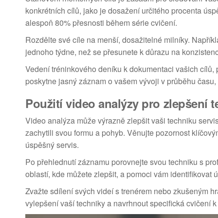
konkrétních cílů, jako je dosažení určitého procenta ús
alespoň 80% přesnosti během série cvičení.
Rozdělte své cíle na menší, dosažitelné milníky. Napřík
jednoho týdne, než se přesunete k důrazu na konzistenci
Vedení tréninkového deníku k dokumentaci vašich cílů, 
poskytne jasný záznam o vašem vývoji v průběhu času, 
Použití video analýzy pro zlepšení 
Video analýza může výrazně zlepšit vaši techniku servi
zachytili svou formu a pohyb. Věnujte pozornost klíčový
úspěšný servis.
Po přehlednutí záznamu porovnejte svou techniku s prof
oblastí, kde můžete zlepšit, a pomoci vám identifikovat 
Zvažte sdílení svých videí s trenérem nebo zkušeným h
vylepšení vaší techniky a navrhnout specifická cvičení 