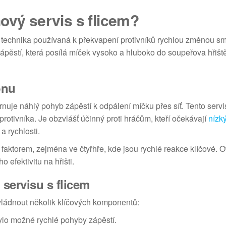
ový servis s flicem?
ká technika používaná k překvapení protivníků rychlou změnou s
zápěstí, která posílá míček vysoko a hluboko do soupeřova hřišt
onu
rnuje náhlý pohyb zápěstí k odpálení míčku přes síť. Tento servi
rotivníka. Je obzvlášť účinný proti hráčům, kteří očekávají
nízký
a rychlosti.
 faktorem, zejména ve čtyřhře, kde jsou rychlé reakce klíčové. O
 efektivitu na hřišti.
servisu s flicem
ovládnout několik klíčových komponentů:
ylo možné rychlé pohyby zápěstí.