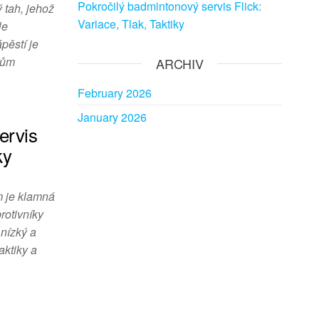
Pokročilý badmintonový servis Flick:
 tah, jehož
Variace, Tlak, Taktiky
le
pěstí je
čům
ARCHIV
February 2026
January 2026
ervis
ky
m je klamná
rotivníky
 nízký a
aktiky a