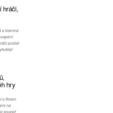
 hráči,
ká a klamná
ekvapení
ráči poslat
tvářejí
ů,
ěh hry
 s flicem
ami na
je soupeř