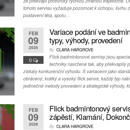
že překvapí protivníky rychlou změnou trajektorie. O
tohoto servisu vyžaduje pozornost k úchopu, švihu z
postavení těla, spolu…
Variace podání ve badmin
FEB
09
typy, výhody, provedení
2026
By
CLARA HARGROVE
Flick badmintonové servisy jsou speci
0
techniky navržené tak, aby překvapily p
získaly konkurenční výhodu. S variacemi jako stand
obrácený, krátký a vysoký flick servis, každý typ nab
jedinečné metody provedení a strategické výhody, 
Flick badmintonový servi
FEB
09
zápěstí, Klamání, Dokonč
2026
By
CLARA HARGROVE