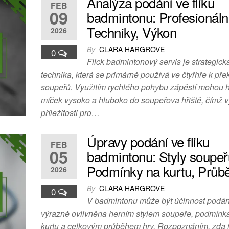
Analýza podání ve fliku
FEB
09
badmintonu: Profesionální
Techniky, Výkon
2026
By
CLARA HARGROVE
0
Flick badmintonový servis je strategic
technika, která se primárně používá ve čtyřhře k př
soupeřů. Využitím rychlého pohybu zápěstí mohou h
míček vysoko a hluboko do soupeřova hřiště, čímž vy
příležitosti pro…
Úpravy podání ve fliku
FEB
05
badmintonu: Styly soupeř
Podmínky na kurtu, Průb
2026
By
CLARA HARGROVE
0
V badmintonu může být účinnost podání
výrazně ovlivněna herním stylem soupeře, podmínk
kurtu a celkovým průběhem hry. Rozpoznáním, zda 