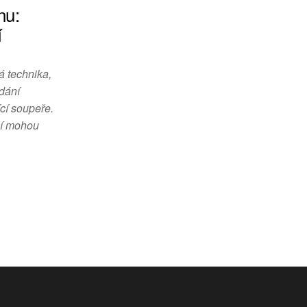
nu:
í
á technika,
odání
cí soupeře.
ní mohou