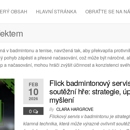
ERÝ OBSAH
HLAVNÍ STRÁNKA
OBRAŤTE SE NA N
fektem
aná v badmintonu a tenise, navržená tak, aby překvapila protivn
chlý pohyb zápěstí a přesné načasování, což může být náročné, al
p a načasování, mohou hráči zvýšit účinnost a konzistenci své
Flick badmintonový servi
FEB
10
soutěžní hře: strategie, ú
myšlení
2026
By
CLARA HARGROVE
0
Flickový servis v badmintonu je strateg
klamná technika, která může výrazně ovlivnit soutěžn