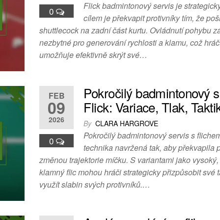
Flick badmintonový servis je strategický
0
cílem je překvapit protivníky tím, že poš
shuttlecock na zadní část kurtu. Ovládnutí pohybu zá
nezbytné pro generování rychlosti a klamu, což hrá
umožňuje efektivně skrýt své…
Pokročilý badmintonový s
FEB
09
Flick: Variace, Tlak, Takti
2026
By
CLARA HARGROVE
Pokročilý badmintonový servis s fliche
0
technika navržená tak, aby překvapila p
změnou trajektorie míčku. S variantami jako vysoký,
klamný flic mohou hráči strategicky přizpůsobit své t
využít slabin svých protivníků.…