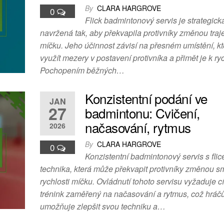
By
CLARA HARGROVE
0
Flick badmintonový servis je strategick
navržená tak, aby překvapila protivníky změnou traje
míčku. Jeho účinnost závisí na přesném umístění, k
využít mezery v postavení protivníka a přimět je k ry
Pochopením běžných…
Konzistentní podání ve
JAN
27
badmintonu: Cvičení,
načasování, rytmus
2026
By
CLARA HARGROVE
0
Konzistentní badmintonový servis s flic
technika, která může překvapit protivníky změnou s
rychlosti míčku. Ovládnutí tohoto servisu vyžaduje c
trénink zaměřený na načasování a rytmus, což hrá
umožňuje zlepšit svou techniku a…