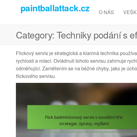
Skip
paintballattack.cz
to
O NÁS
VEŠK
the
content
Category:
Techniky podání s e
Flickový servis je strategická a klamná technika použív
rychlostí a rotací. Ovládnutí tohoto servisu zahrnuje ry
odměňující. Zaměřením se na běžné chyby, jako je úcho
flickového servisu.