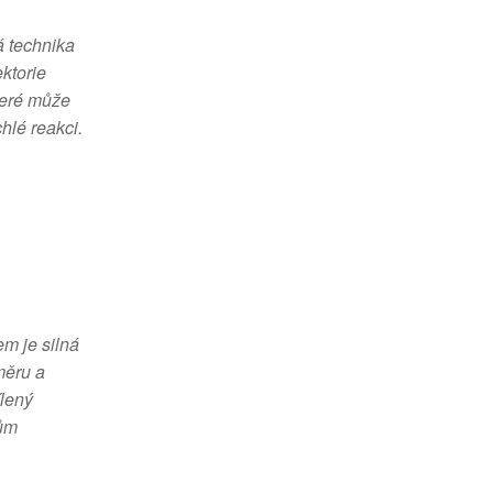
á technika
ktorie
teré může
chlé reakci.
em je silná
měru a
ílený
čům