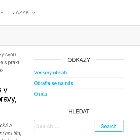
ÁS
JAZYK
íky svou
ODKAZY
e s praxí
ho
Veškerý obsah
Obraťte se na nás
s v
O nás
pravy,
HLEDAT
Search
ická a
for:
í hru tím,