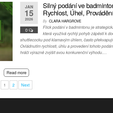
Silný podání ve badminto
JAN
15
Rychlost, Úhel, Prováděn
2026
By
CLARA HARGROVE
Flick podání v badmintonu je strategick
0
která využívá rychlý pohyb zápěstí k d
shuttlecocku pod klamavým úhlem, často překvapují
Ovládnutím rychlosti, úhlu a provedení tohoto podá
hráči výrazně zvýšit svou konkurenční výhodu.…
Read more
1
2
Next