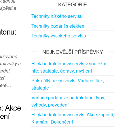
vládnutí
KATEGORIE
ápěstí a
Techniky nízkého servisu
Techniky podání s efektem
tonu:
Techniky vysokého servisu
NEJNOVĚJŠÍ PŘÍSPĚVKY
alizované
rotivníky a
Flick badmintonový servis v soutěžní
ardní,
hře: strategie, úpravy, myšlení
ízí
Pokročilý nízký servis: Variace, tlak,
které…
strategie
Variace podání ve badmintonu: typy,
výhody, provedení
s: Akce
ení
Flick badmintonový servis: Akce zápěstí,
Klamání, Dokončení