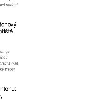
 svá podání
ntonový
řiště,
cem je
měnou
ráči zvýšit
ké zlepší
intonu:
,