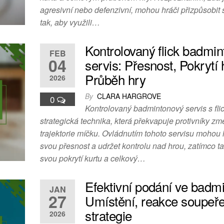
agresivní nebo defenzivní, mohou hráči přizpůsobit
tak, aby využili…
Kontrolovaný flick badmi
FEB
04
servis: Přesnost, Pokrytí h
Průběh hry
2026
By
CLARA HARGROVE
0
Kontrolovaný badmintonový servis s fli
strategická technika, která překvapuje protivníky z
trajektorie míčku. Ovládnutím tohoto servisu mohou h
svou přesnost a udržet kontrolu nad hrou, zatímco ta
svou pokrytí kurtu a celkový…
Efektivní podání ve badm
JAN
27
Umístění, reakce soupeře
strategie
2026